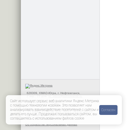
628309, ХМАО-Югра, г. Нефтеюганск,
2 мкр., 25 дом.
pr_glava@admugansk.ru
Сайт использует сервис веб-аналитики Яндекс Метрика
Приемная главы города:
с помощью технологии «cookie». Это позволяет нам
+7 (3463) 51-72-10. доб: 26001
Городская общественная приемная:
анализировать взаимодействие посетителей с сайтом и
Согласен
+7 (3463) 51-72-30. доб: 26127, 26126, 26125
делать его лучше. Продолжая пользоваться сайтом, вы
Единая дежурно-диспетчерская служба:
соглашаетесь с использованием файлов cookie
+7 (3463) 31-01-18
Об обработке персональных данных