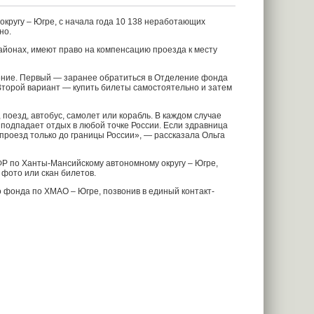
ругу – Югре, с начала года 10 138 неработающих
но.
йонах, имеют право на компенсацию проезда к месту
рение. Первый — заранее обратиться в Отделение фонда
 Второй вариант — купить билеты самостоятельно и затем
поезд, автобус, самолет или корабль. В каждом случае
 подпадает отдых в любой точке России. Если здравница
проезд только до границы России», — рассказала Ольга
Р по Ханты-Мансийскому автономному округу – Югре,
 фото или скан билетов.
 фонда по ХМАО – Югре, позвонив в единый контакт-