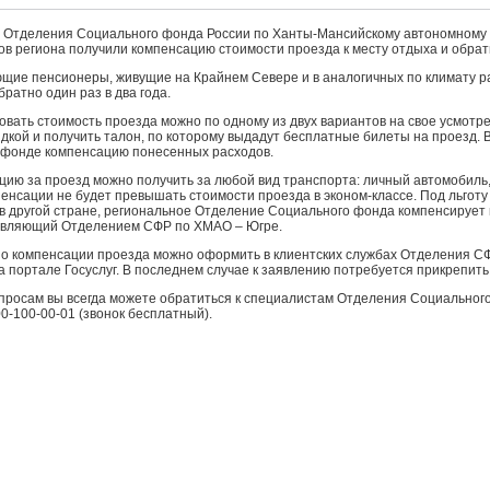
Отделения Социального фонда России по Ханты-Мансийскому автономному ок
в региона получили компенсацию стоимости проезда к месту отдыха и обрат
ие пенсионеры, живущие на Крайнем Севере и в аналогичных по климату ра
братно один раз в два года.
вать стоимость проезда можно по одному из двух вариантов на свое усмот
дкой и получить талон, по которому выдадут бесплатные билеты на проезд.
в фонде компенсацию понесенных расходов.
ию за проезд можно получить за любой вид транспорта: личный автомобиль, 
енсации не будет превышать стоимости проезда в эконом-классе. Под льготу
в другой стране, региональное Отделение Социального фонда компенсирует 
авляющий Отделением СФР по ХМАО – Югре.
о компенсации проезда можно оформить в клиентских службах Отделения СФ
 портале Госуслуг. В последнем случае к заявлению потребуется прикрепить
просам вы всегда можете обратиться к специалистам Отделения Социального
00-100-00-01 (звонок бесплатный).