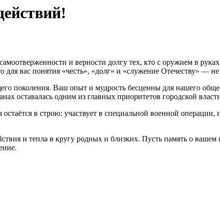
действий!
, самоотверженности и верности долгу тех, кто с оружием в ру
что для вас понятия «честь», «долг» и «служение Отечеству» — н
го поколения. Ваш опыт и мудрость бесценны для нашего общес
ранах оставалась одним из главных приоритетов городской власти
я остаётся в строю: участвует в специальной военной операции
ствия и тепла в кругу родных и близких. Пусть память о вашем 
ение.